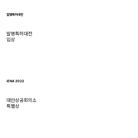
발명특허대전
발명특허대전
입상
iENA 2022
대만상공회의소
특별상