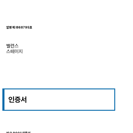
발명 제 I868795호
밸런스
스테이지
인증서