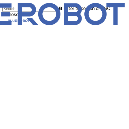
Skip
Hit enter to search or ESC
to
to close
main
Close
content
Search
COMPANY
혁신의 균형, 블루로봇의 밸런스스테이지
잠재력으로 채워질 내일을 향해 달려갑니다.